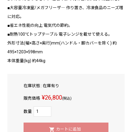
■大容量冷凍室/メガフリーザ― 作り置き、冷凍食品のニーズ増
に対応。
■省エネ性能の向上 電気代の節約。
■耐熱100℃トップテーブル 電子レンジを載せて使える。
外形寸法(幅×高さ×奥行)mm(ハンドル・脚カバーを除く) 約
495×1203×598mm
本体重量(kg) 約44kg
在庫状態 : 在庫有り
¥26,800
販売価格
(税込)
数量