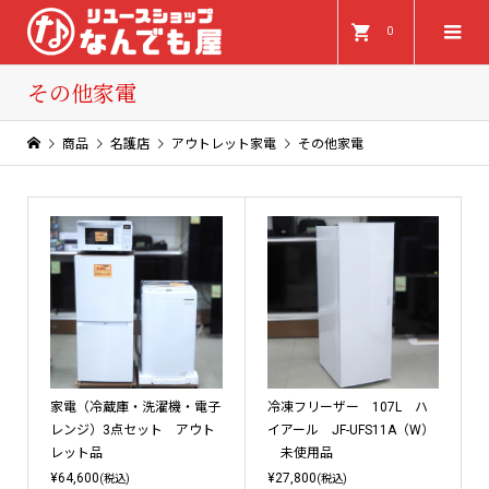
0
その他家電
商品
名護店
アウトレット家電
その他家電
家電（冷蔵庫・洗濯機・電子
冷凍フリーザー 107L ハ
レンジ）3点セット アウト
イアール JF-UFS11A（W）
レット品
未使用品
¥64,600
¥27,800
(税込)
(税込)