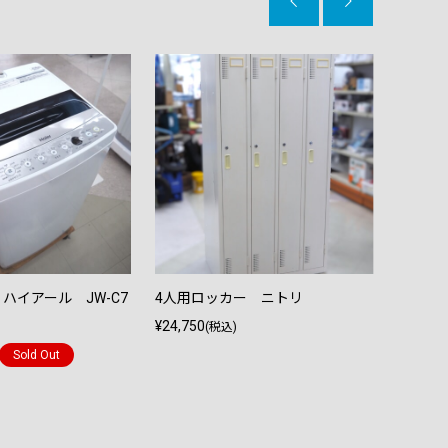


ハイアール JW-C7
4人用ロッカー ニトリ
洗濯機
¥24,750
F60B12
(税込)
¥22,80
Sold Out