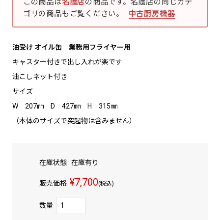
この商品は
名護店
の商品です。名護店の同じカテ
ゴリの商品もご覧ください。
中古厨房機器
油受け オイル缶 業務用フライヤー用
キャスター付きで出し入れが楽です
油こしネット付き
サイズ
W 207㎜ D 427㎜ H 315㎜
（本体のサイズで突起物は含みません）
在庫状態 : 在庫有り
¥7,700
販売価格
(税込)
数量