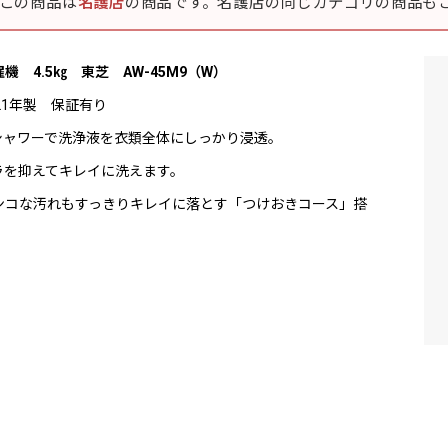
この商品は
名護店
の商品です。名護店の同じカテゴリの商品も
機 4.5㎏ 東芝 AW-45M9（W）
021年製 保証有り
シャワーで洗浄液を衣類全体にしっかり浸透。
ラを抑えてキレイに洗えます。
ンコな汚れもすっきりキレイに落とす「つけおきコース」搭