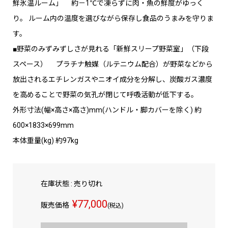
鮮氷温ルーム」 約－1℃で凍らずに肉・魚の鮮度がゆっく
り。 ルーム内の温度を選びながら保存し食品のうまみを守りま
す。
■野菜のみずみずしさが見れる「新鮮スリープ野菜室」（下段
スペース） プラチナ触媒（ルテニウム配合）が野菜などから
放出されるエチレンガスやニオイ成分を分解し、炭酸ガス濃度
を高めることで野菜の気孔が閉じて呼吸活動が低下する。
外形寸法(幅×高さ×高さ)mm(ハンドル・脚カバーを除く) 約
600×1833×699mm
本体重量(kg) 約97kg
在庫状態 : 売り切れ
¥77,000
販売価格
(税込)