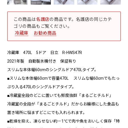
この商品は
名護店
の商品です。名護店の同じカテ
ゴリの商品もご覧ください。
冷蔵庫
お勧め商品
冷蔵庫 470L 5ドア 日立 R-HWS47R
2021年製 自動製氷機付き 保証有り
スリムな本体幅60cmのシングルドア470Lタイプ。
■スリムな本体幅60cmで容量470L スリムな幅60cmでもたっ
ぷり入る470Lのシングルドアタイプ。
■冷蔵室全段のどこに置いても鮮度抜群「まるごとチルド」
冷蔵室の全段が「まるごとチルド」だからお嬢様にした食品も
置き場所に悩まずどこにでも入れられます。
■乾燥を抑え、凍らせない約－1℃で肉や魚をおいしく保存「特