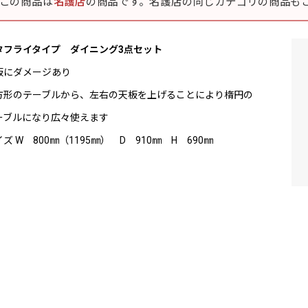
この商品は
名護店
の商品です。名護店の同じカテゴリの商品も
タフライタイプ ダイニング3点セット
板にダメージあり
方形のテーブルから、左右の天板を上げることにより楕円の
ーブルになり広々使えます
ズ W 800㎜（1195㎜） D 910㎜ H 690㎜