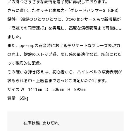
ノの持つさまざまな表情を電子的に再現しております。
さらに進化したタッチと表現力-「グレードハンマー3（GH3）
鍵盤」 88鍵のひとつひとつに、3つのセンサーをもつ新機構が
「高速での同音連打」を実現し、高度な演奏表現まで可能にし
ました。
また、pp～mpの弱音時におけるデリケートなフレーズ表現力
の向上、鍵盤のストップ感、戻し感の最適化など、細部にわた
って徹底的に配慮。
その確かな弾き応えは、初心者から、ハイレベルの演奏表現が
求められる中・上級者まできっとご満足いただけます。
サイズ W 1411㎜ D 506㎜ H 892㎜
質量 65㎏
在庫状態 : 売り切れ