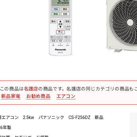
この商品は
名護店
の商品です。名護店の同じカテゴリの商品も
新品家電
お勧め商品
エアコン
エアコン 2.5kw パナソニック CS-F256DZ 新品
26年製