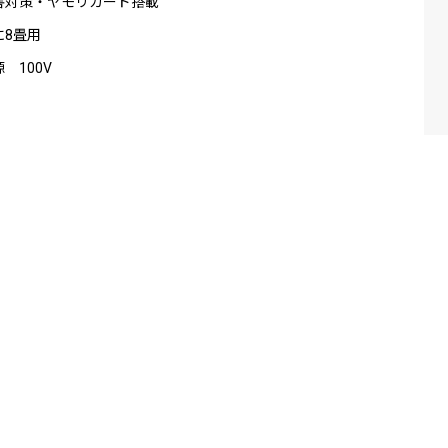
害対策・ヤモリガード搭載
に8畳用
 100V