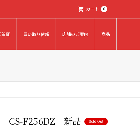
カート
0
ご質問
買い取り依頼
店舗のご案内
商品
CS-F256DZ 新品
Sold Out