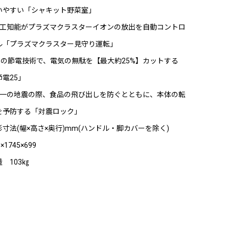
いやすい「シャキット野菜室」
人工知能がプラズマクラスターイオンの放出を自動コントロ
ル「プラズマクラスター見守り運転」
25の節電技術で、電気の無駄を【最大約25%】カットする
節電25」
万一の地震の際、食品の飛び出しを防ぐとともに、本体の転
を予防する「対震ロック」
形寸法(幅×高さ×奥行)mm(ハンドル・脚カバーを除く)
5×1745×699
 103㎏