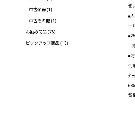
使
中古楽器
(1)
■
中古その他
(1)
ー
お勧め商品
(76)
■
ピックアップ商品
(13)
「
■
倒
外
68
質量