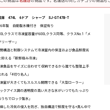
この商品は
名護店
の商品です。名護店の同じカテゴリの商品も
庫 474L 6ドア シャープ SJ-GT47B-T
016年製 自動製氷機付き 保証有り
00Lクラスで冷凍室容量が600Lクラス同等、クラスNo.1「メ
フリーザー」
密閉構造と制御システムで冷凍室内の保湿および食品鮮度劣
を抑える「新鮮極み冷凍」
冷凍食品をサイズに合わせて収納できるから誰でも整理上手
なれる「4切り名人」
冷凍室が大きくてもスルスル開閉できる「大型ローラー」
ロックアイス調の透明度の高い大きな氷がいつでもたっぷり
おうちでロック製氷」
乾燥した冷気の侵入を防ぎ、独自構造で鮮度を守る+真ん中で