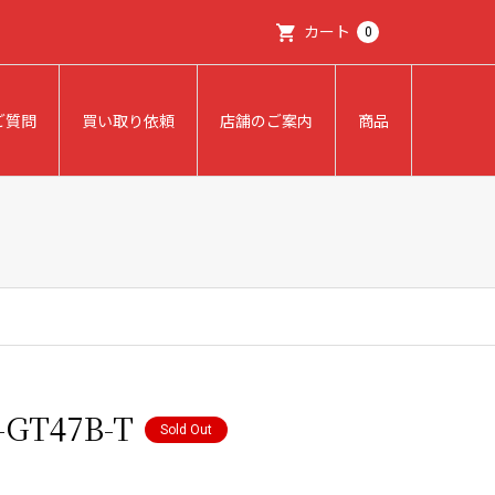
カート
0
ご質問
買い取り依頼
店舗のご案内
商品
T47B-T
Sold Out