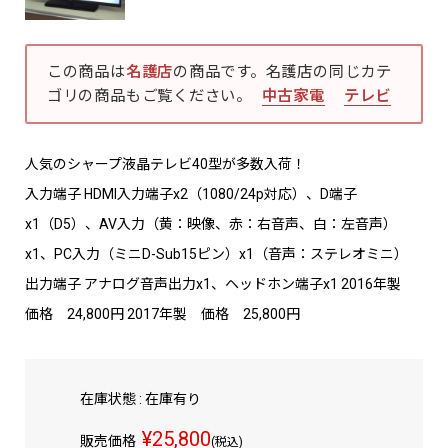
この商品は
名護店
の商品です。名護店の同じカテ
ゴリの商品もご覧ください。
中古家電
テレビ
人気のシャープ液晶テレビ40型が多数入荷！
入力端子 HDMI入力端子x2（1080/24p対応）、D端子
x1（D5）、AV入力（黄：映像、赤：右音声、白：左音声）
x1、PC入力（ミニD-Sub15ピン）x1（音声：ステレオミニ）
出力端子 アナログ音声出力x1、ヘッドホン端子x1 2016年製
価格 24,800円 2017年製 価格 25,800円
在庫状態 : 在庫有り
¥25,800
販売価格
(税込)