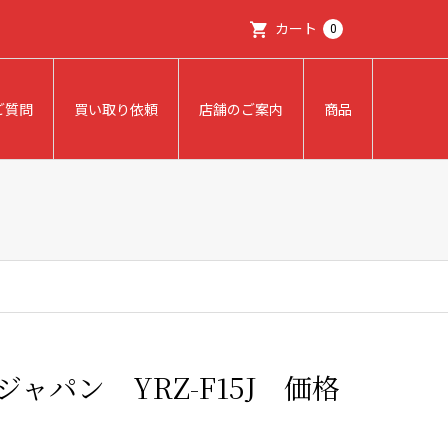
カート
0
ご質問
買い取り依頼
店舗のご案内
商品
ジャパン YRZ-F15J 価格