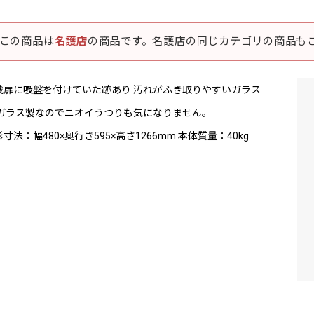
この商品は
名護店
の商品です。名護店の同じカテゴリの商品も
蔵扉に吸盤を付けていた跡あり 汚れがふき取りやすいガラス
 ガラス製なのでニオイうつりも気になりません。
寸法：幅480×奥行き595×高さ1266mm 本体質量：40kg