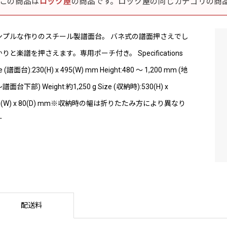
この商品は
ロック屋
の商品です。ロック屋の同じカテゴリの商
ンプルな作りのスチール製譜面台。 バネ式の譜面押さえでし
りと楽譜を押さえます。専用ポーチ付き。 Specifications
e (譜面台):230(H) x 495(W) mm Height:480 〜 1,200 mm (地
譜面台下部) Weight:約1,250 g Size (収納時):530(H) x
0(W) x 80(D) mm※収納時の幅は折りたたみ方により異なり
す
配送料