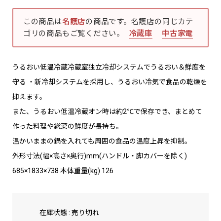
この商品は
名護店
の商品です。名護店の同じカテ
ゴリの商品もご覧ください。
冷蔵庫
中古家電
うるおい低温冷蔵冷蔵室独立冷却システムでうるおい＆鮮度を
守る ・新冷却システムを採用し、うるおい冷気で食品の乾燥を
抑えます。
また、うるおい低温冷蔵オン時は約2℃で保存でき、まとめて
作った料理や総菜の鮮度が長持ち。
温かいままの鍋を入れても周囲の食品の温度上昇を抑制。
外形寸法(幅×高さ×奥行)mm(ハンドル・脚カバーを除く)
685×1833×738 本体重量(kg) 126
在庫状態 : 売り切れ