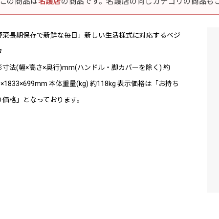
この商品は
名護店
の商品です。名護店の同じカテゴリの商品も
野菜長期保存で新鮮な毎日」新しい生活様式に対応するベジ
タ
形寸法(幅×高さ×奥行)mm(ハンドル・脚カバーを除く) 約
0×1833×699mm 本体重量(kg) 約118kg 表示価格は「お持ち
り価格」となっております。