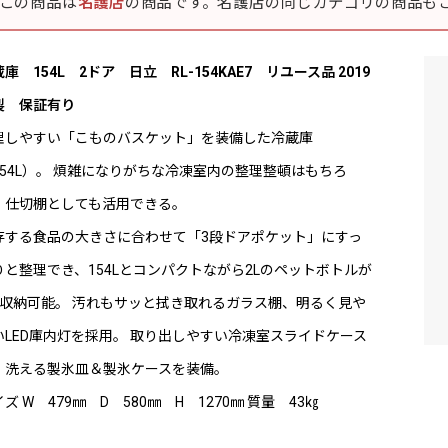
この商品は
名護店
の商品です。名護店の同じカテゴリの商品も
庫 154L 2ドア 日立 RL-154KAE7 リユース品 2019
製 保証有り
理しやすい「こものバスケット」を装備した冷蔵庫
154L）。 煩雑になりがちな冷凍室内の整理整頓はもちろ
、仕切棚としても活用できる。
存する食品の大きさに合わせて「3段ドアポケット」にすっ
りと整理でき、154Lとコンパクトながら2Lのペットボトルが
本収納可能。 汚れもサッと拭き取れるガラス棚、明るく見や
いLED庫内灯を採用。 取り出しやすい冷凍室スライドケース
、洗える製氷皿＆製氷ケースを装備。
ズ W 479㎜ D 580㎜ H 1270㎜ 質量 43㎏