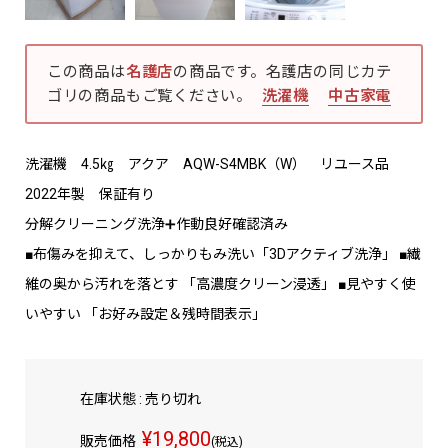
この商品は
名護店
の商品です。名護店の同じカテ
ゴリの商品もご覧ください。
洗濯機
中古家電
洗濯機 4.5㎏ アクア AQW-S4MBK（W） リユース品
2022年製 保証有り
分解クリーニング洗浄➕作動良好確認済み
■布傷みを抑えて、しっかりもみ洗い「3Dアクティブ洗浄」 ■繊
維の奥から汚れを落とす 「高濃度クリーン浸透」 ■見やすく使
いやすい 「お好み設定＆残時間表示」
在庫状態 : 売り切れ
¥19,800
販売価格
(税込)