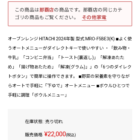
この商品は
那覇店
の商品です。那覇店の同じカテ
ゴリの商品もご覧ください。
その他家電
オーブンレンジ HITACHI 2024年製 型式 MRO-F5BE3(K) ◾︎よく使
うオートメニューがダイレクトキーで使いやすい ・「飲み物・
牛乳」「コンビニ弁当」「トースト(裏返し)」「解凍あたた
め」「揚げ物あたため」「解凍(グラム)」」の「6つのダイレク
トボタン」で簡単に操作できます。 ◾︎野菜の栄養素を守りなが
らオートで手軽に「下ゆで」オートメニュー ◾︎ボウルひとつで
手軽に調理「ボウルメニュー」
在庫状態 : 売り切れ
¥22,000
販売価格
(税込)