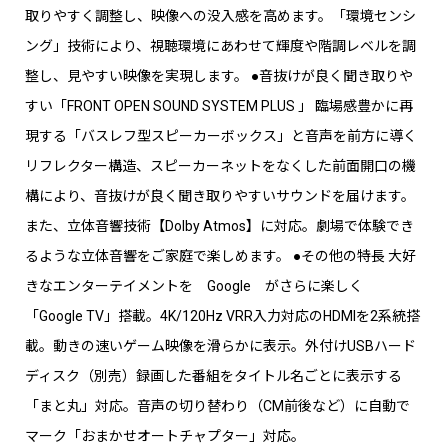
取りやすく調整し、映像への没入感を高めます。「環境センシ
ング」技術により、視聴環境にあわせて輝度や階調レベルを調
整し、見やすい映像を実現します。 ●音抜けが良く聞き取りや
すい「FRONT OPEN SOUND SYSTEM PLUS 」 臨場感豊かに再
現する「バスレフ型スピーカーボックス」と音声を前方に導く
リフレクター構造、スピーカーネットをなくした前面開口の機
構により、音抜けが良く聞き取りやすいサウンドを届けます。
また、立体音響技術【Dolby Atmos】に対応。劇場で体験でき
るような立体音響をご家庭で楽しめます。 ●その他の特長 大好
きなエンターテイメントを Google がさらに楽しく
「Google TV」搭載。4K/120Hz VRR入力対応のHDMIを2系統搭
載。動きの速いゲーム映像を滑らかに表示。外付けUSBハード
ディスク（別売）録画した番組をタイトル名ごとに表示する
「まと丸」対応。音声の切り替わり（CM前後など）に自動で
マーク「おまかせオートチャプター」対応。