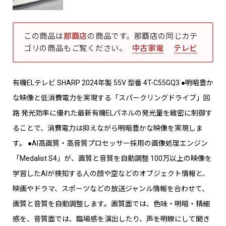
この商品は
那覇店
の商品です。那覇店の同じカテ
ゴリの商品もご覧ください。
中古家電
テレビ
有機ELテレビ SHARP 2024年製 55V 型番 4T-C55GQ3 ●明暗豊か
な映像と低消費電力を実現する「スパークリングドライブ」回
路 発光効率に優れた最新有機ELパネルの発光量を緻密に制御す
ることで、消費電力は抑えながら明暗豊かな映像を実現しま
す。 ●AI高画質・高音質プロセッサー採用の画像処理エンジン
「Medalist S4」が、画質と音質を自動調整 100万以上の映像を
学習したAIが検知する人の顔や空などのオブジェクト情報と、
映画やドラマ、スポーツなどの放送ジャンル情報を合わせて、
画質と音質を自動調整します。画質面では、色味・明暗・精細
感を、音質面では、臨場感を演出したり、声を明瞭にして聞き