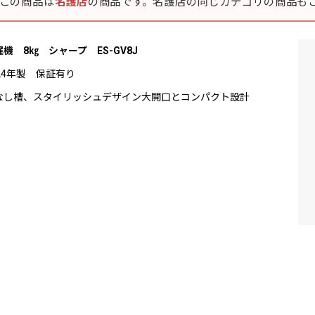
この商品は
名護店
の商品です。名護店の同じカテゴリの商品も
濯機 8㎏ シャープ ES-GV8J
024年製 保証有り
なし槽、スタイリッシュデザイン大開口とコンパクト設計