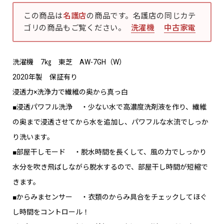
この商品は
名護店
の商品です。名護店の同じカテ
ゴリの商品もご覧ください。
洗濯機
中古家電
洗濯機 7㎏ 東芝 AW-7GH（W）
2020年製 保証有り
浸透力×洗浄力で繊維の奥から真っ白
■浸透パワフル洗浄 ・少ない水で高濃度洗剤液を作り、繊維
の奥まで浸透させてから水を追加し、パワフルな水流でしっか
り洗います。
■部屋干しモード ・脱水時間を長くして、風の力でしっかり
水分を吹き飛ばしながら脱水するので、部屋干し時間が短縮で
きます。
■からみまセンサー ・衣類のからみ具合をチェックしてほぐ
し時間をコントロール！